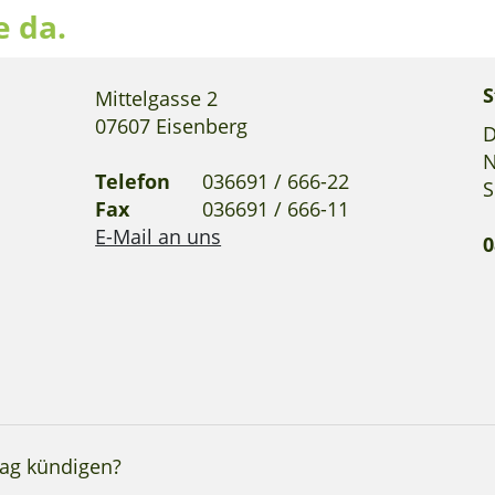
e da.
S
Mittelgasse 2
07607 Eisenberg
D
N
Telefon
036691 / 666-22
S
Fax
036691 / 666-11
E-Mail an uns
0
rag kündigen?