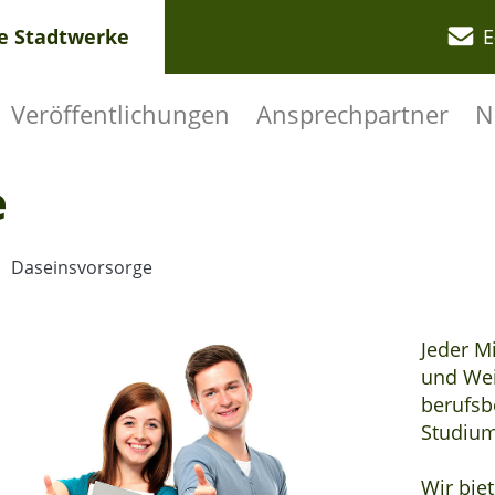
re Stadtwerke
E
Veröffentlichungen
Ansprechpartner
N
e
Daseinsvorsorge
Jeder M
und Wei
berufsb
Studium
Wir bie