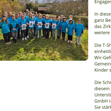
Engagem
In diese
ganz Be
das Zirk
weitere
Die T-Sh
einheit
Wir‑Gef
Gemeins
Kinder 
Die Sch
diesem 
Unterst
GmbH is
Sie stär