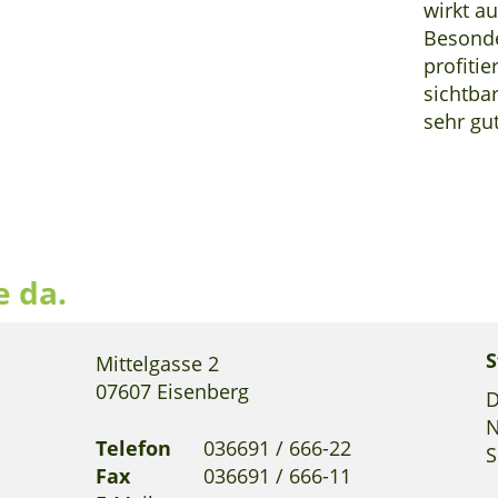
wirkt au
Besonde
profiti
sichtba
sehr gut
e da.
S
Mittelgasse 2
07607 Eisenberg
D
N
Telefon
036691 / 666-22
S
Fax
036691 / 666-11