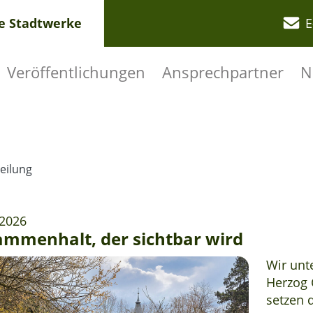
re Stadtwerke
E
Veröffentlichungen
Ansprechpartner
N
eilung
.2026
mmenhalt, der sichtbar wird
Wir unt
Herzog 
setzen d